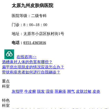
太原九州皮肤病医院
医院等级：二级专科
门诊：8：00--18：00
地址：太原市小店区狄村街1号
电话：
0351-4365816
九州活动资讯
在线咨询>>
酒糟鼻对人体的危害有哪些？
扁平疣出现脱皮的情况应该怎么办？
带状疱疹患者如何进行自我确诊？
重点
科室
灰指甲
牛皮癣
脱发
湿疹
荨麻疹
脚气
皮肤过敏
皮炎
特色
科室