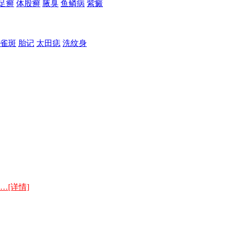
足癣
体股癣
腋臭
鱼鳞病
紫癜
雀斑
胎记
太田痣
洗纹身
…[详情]