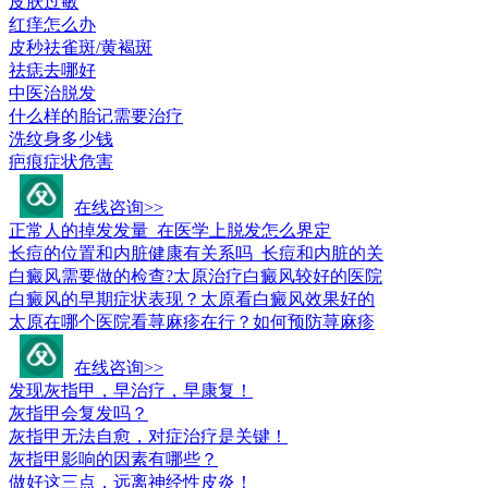
皮肤过敏
红痒怎么办
皮秒祛雀斑/黄褐斑
祛痣去哪好
中医治脱发
什么样的胎记需要治疗
洗纹身多少钱
疤痕症状危害
皮肤科疾病问答
在线咨询>>
正常人的掉发发量_在医学上脱发怎么界定
长痘的位置和内脏健康有关系吗_长痘和内脏的关
白癜风需要做的检查?太原治疗白癜风较好的医院
白癜风的早期症状表现？太原看白癜风效果好的
太原在哪个医院看荨麻疹在行？如何预防荨麻疹
常见疾病百科
在线咨询>>
发现灰指甲，早治疗，早康复！
灰指甲会复发吗？
灰指甲无法自愈，对症治疗是关键！
灰指甲影响的因素有哪些？
做好这三点，远离神经性皮炎！