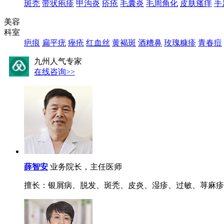
斑秃
带状疱疹
甲沟炎
疥疮
毛囊炎
毛周角化
皮肤瘙痒
手
美容
科室
疤痕
扁平疣
痤疮
红血丝
黄褐斑
酒糟鼻
玫瑰糠疹
青春痘
九州人气专家
在线咨询>>
薛智安
业务院长，主任医师
擅长：银屑病、脱发、斑秃、皮炎、湿疹、过敏、荨麻疹