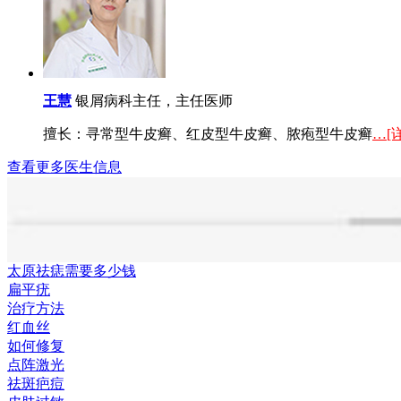
王慧
银屑病科主任，主任医师
擅长：寻常型牛皮癣、红皮型牛皮癣、脓疱型牛皮癣
…[
查看更多医生信息
太原祛痣需要多少钱
扁平疣
治疗方法
红血丝
如何修复
点阵激光
祛斑疤痘