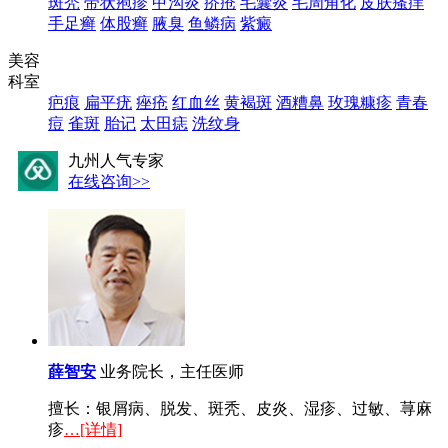
斑秃
带状疱疹
甲沟炎
疥疮
毛囊炎
毛周角化
皮肤瘙痒
手足癣
体股癣
腋臭
鱼鳞病
紫癜
美容
科室
疤痕
扁平疣
痤疮
红血丝
黄褐斑
酒糟鼻
玫瑰糠疹
青春
痘
雀斑
胎记
太田痣
洗纹身
九州人气专家
在线咨询>>
薛智安
业务院长，主任医师
擅长：银屑病、脱发、斑秃、皮炎、湿疹、过敏、荨麻
疹
…[详情]