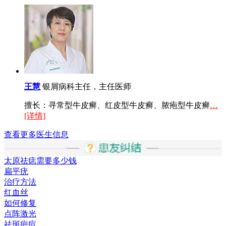
王慧
银屑病科主任，主任医师
擅长：寻常型牛皮癣、红皮型牛皮癣、脓疱型牛皮癣
…
[详情]
查看更多医生信息
太原祛痣需要多少钱
扁平疣
治疗方法
红血丝
如何修复
点阵激光
祛斑疤痘