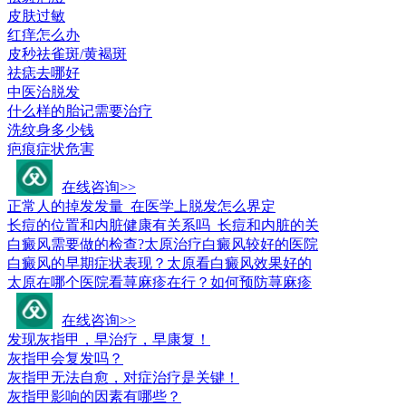
皮肤过敏
红痒怎么办
皮秒祛雀斑/黄褐斑
祛痣去哪好
中医治脱发
什么样的胎记需要治疗
洗纹身多少钱
疤痕症状危害
皮肤科疾病问答
在线咨询>>
正常人的掉发发量_在医学上脱发怎么界定
长痘的位置和内脏健康有关系吗_长痘和内脏的关
白癜风需要做的检查?太原治疗白癜风较好的医院
白癜风的早期症状表现？太原看白癜风效果好的
太原在哪个医院看荨麻疹在行？如何预防荨麻疹
常见疾病百科
在线咨询>>
发现灰指甲，早治疗，早康复！
灰指甲会复发吗？
灰指甲无法自愈，对症治疗是关键！
灰指甲影响的因素有哪些？