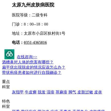
太原九州皮肤病医院
医院等级：二级专科
门诊：8：00--18：00
地址：太原市小店区狄村街1号
电话：
0351-4365816
九州活动资讯
在线咨询>>
酒糟鼻对人体的危害有哪些？
扁平疣出现脱皮的情况应该怎么办？
带状疱疹患者如何进行自我确诊？
重点
科室
灰指甲
牛皮癣
脱发
湿疹
荨麻疹
脚气
皮肤过敏
皮炎
特色
科室