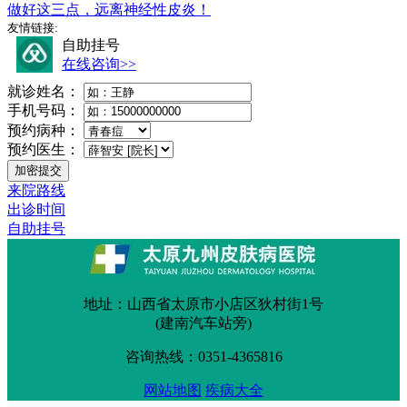
做好这三点，远离神经性皮炎！
友情链接:
自助挂号
在线咨询>>
就诊姓名：
手机号码：
预约病种：
预约医生：
来院路线
出诊时间
自助挂号
地址：山西省太原市小店区狄村街1号
(建南汽车站旁)
咨询热线：0351-4365816
网站地图
疾病大全