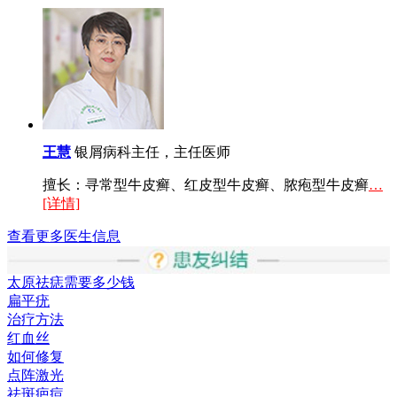
王慧
银屑病科主任，主任医师
擅长：寻常型牛皮癣、红皮型牛皮癣、脓疱型牛皮癣
…
[详情]
查看更多医生信息
太原祛痣需要多少钱
扁平疣
治疗方法
红血丝
如何修复
点阵激光
祛斑疤痘