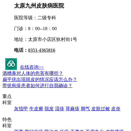
太原九州皮肤病医院
医院等级：二级专科
门诊：8：00--18：00
地址：太原市小店区狄村街1号
电话：
0351-4365816
九州活动资讯
在线咨询>>
酒糟鼻对人体的危害有哪些？
扁平疣出现脱皮的情况应该怎么办？
带状疱疹患者如何进行自我确诊？
重点
科室
灰指甲
牛皮癣
脱发
湿疹
荨麻疹
脚气
皮肤过敏
皮炎
特色
科室