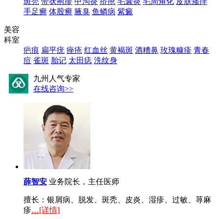
斑秃
带状疱疹
甲沟炎
疥疮
毛囊炎
毛周角化
皮肤瘙痒
手足癣
体股癣
腋臭
鱼鳞病
紫癜
美容
科室
疤痕
扁平疣
痤疮
红血丝
黄褐斑
酒糟鼻
玫瑰糠疹
青春
痘
雀斑
胎记
太田痣
洗纹身
九州人气专家
在线咨询>>
薛智安
业务院长，主任医师
擅长：银屑病、脱发、斑秃、皮炎、湿疹、过敏、荨麻
疹
…[详情]