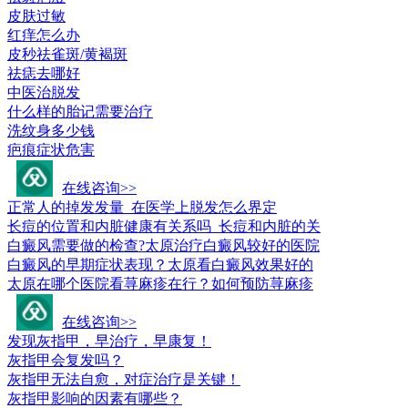
皮肤过敏
红痒怎么办
皮秒祛雀斑/黄褐斑
祛痣去哪好
中医治脱发
什么样的胎记需要治疗
洗纹身多少钱
疤痕症状危害
皮肤科疾病问答
在线咨询>>
正常人的掉发发量_在医学上脱发怎么界定
长痘的位置和内脏健康有关系吗_长痘和内脏的关
白癜风需要做的检查?太原治疗白癜风较好的医院
白癜风的早期症状表现？太原看白癜风效果好的
太原在哪个医院看荨麻疹在行？如何预防荨麻疹
常见疾病百科
在线咨询>>
发现灰指甲，早治疗，早康复！
灰指甲会复发吗？
灰指甲无法自愈，对症治疗是关键！
灰指甲影响的因素有哪些？