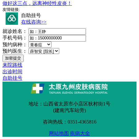
做好这三点，远离神经性皮炎！
友情链接:
自助挂号
在线咨询>>
就诊姓名：
手机号码：
预约病种：
预约医生：
来院路线
出诊时间
自助挂号
地址：山西省太原市小店区狄村街1号
(建南汽车站旁)
咨询热线：0351-4365816
网站地图
疾病大全