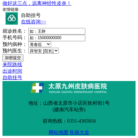
做好这三点，远离神经性皮炎！
友情链接:
自助挂号
在线咨询>>
就诊姓名：
手机号码：
预约病种：
预约医生：
来院路线
出诊时间
自助挂号
地址：山西省太原市小店区狄村街1号
(建南汽车站旁)
咨询热线：0351-4365816
网站地图
疾病大全