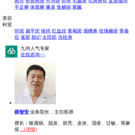
斑秃
带状疱疹
甲沟炎
疥疮
毛囊炎
毛周角化
皮肤瘙痒
手足癣
体股癣
腋臭
鱼鳞病
紫癜
美容
科室
疤痕
扁平疣
痤疮
红血丝
黄褐斑
酒糟鼻
玫瑰糠疹
青春
痘
雀斑
胎记
太田痣
洗纹身
九州人气专家
在线咨询>>
薛智安
业务院长，主任医师
擅长：银屑病、脱发、斑秃、皮炎、湿疹、过敏、荨麻
疹
…[详情]