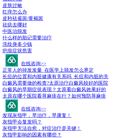
皮肤过敏
红痒怎么办
皮秒祛雀斑/黄褐斑
祛痣去哪好
中医治脱发
什么样的胎记需要治疗
洗纹身多少钱
疤痕症状危害
皮肤科疾病问答
在线咨询>>
正常人的掉发发量_在医学上脱发怎么界定
长痘的位置和内脏健康有关系吗_长痘和内脏的关
白癜风需要做的检查?太原治疗白癜风较好的医院
白癜风的早期症状表现？太原看白癜风效果好的
太原在哪个医院看荨麻疹在行？如何预防荨麻疹
常见疾病百科
在线咨询>>
发现灰指甲，早治疗，早康复！
灰指甲会复发吗？
灰指甲无法自愈，对症治疗是关键！
灰指甲影响的因素有哪些？