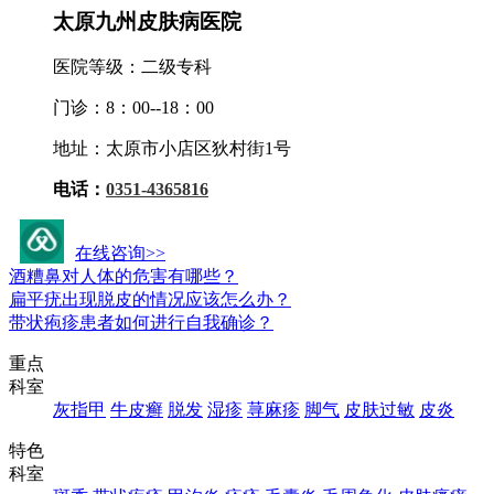
太原九州皮肤病医院
医院等级：二级专科
门诊：8：00--18：00
地址：太原市小店区狄村街1号
电话：
0351-4365816
九州活动资讯
在线咨询>>
酒糟鼻对人体的危害有哪些？
扁平疣出现脱皮的情况应该怎么办？
带状疱疹患者如何进行自我确诊？
重点
科室
灰指甲
牛皮癣
脱发
湿疹
荨麻疹
脚气
皮肤过敏
皮炎
特色
科室