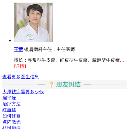
王慧
银屑病科主任，主任医师
擅长：寻常型牛皮癣、红皮型牛皮癣、脓疱型牛皮癣
…
[详情]
查看更多医生信息
太原祛痣需要多少钱
扁平疣
治疗方法
红血丝
如何修复
点阵激光
祛斑疤痘