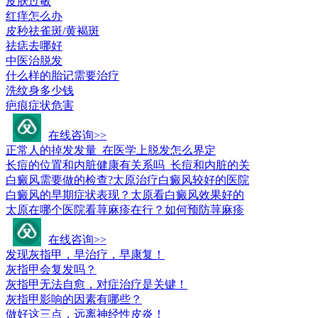
皮肤过敏
红痒怎么办
皮秒祛雀斑/黄褐斑
祛痣去哪好
中医治脱发
什么样的胎记需要治疗
洗纹身多少钱
疤痕症状危害
皮肤科疾病问答
在线咨询>>
正常人的掉发发量_在医学上脱发怎么界定
长痘的位置和内脏健康有关系吗_长痘和内脏的关
白癜风需要做的检查?太原治疗白癜风较好的医院
白癜风的早期症状表现？太原看白癜风效果好的
太原在哪个医院看荨麻疹在行？如何预防荨麻疹
常见疾病百科
在线咨询>>
发现灰指甲，早治疗，早康复！
灰指甲会复发吗？
灰指甲无法自愈，对症治疗是关键！
灰指甲影响的因素有哪些？
做好这三点，远离神经性皮炎！