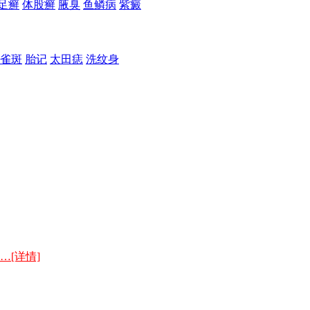
足癣
体股癣
腋臭
鱼鳞病
紫癜
雀斑
胎记
太田痣
洗纹身
…[详情]