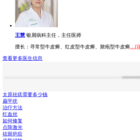
王慧
银屑病科主任，主任医师
擅长：寻常型牛皮癣、红皮型牛皮癣、脓疱型牛皮癣
…[
查看更多医生信息
太原祛痣需要多少钱
扁平疣
治疗方法
红血丝
如何修复
点阵激光
祛斑疤痘