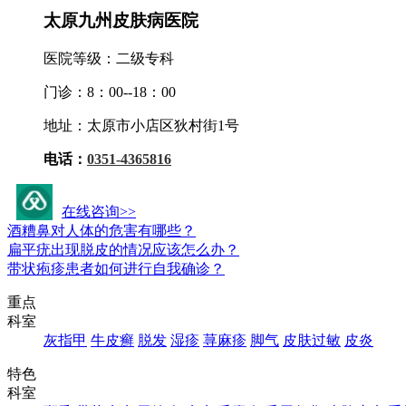
太原九州皮肤病医院
医院等级：二级专科
门诊：8：00--18：00
地址：太原市小店区狄村街1号
电话：
0351-4365816
九州活动资讯
在线咨询>>
酒糟鼻对人体的危害有哪些？
扁平疣出现脱皮的情况应该怎么办？
带状疱疹患者如何进行自我确诊？
重点
科室
灰指甲
牛皮癣
脱发
湿疹
荨麻疹
脚气
皮肤过敏
皮炎
特色
科室