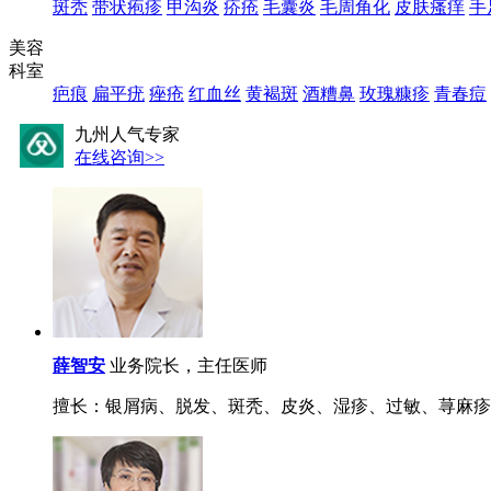
斑秃
带状疱疹
甲沟炎
疥疮
毛囊炎
毛周角化
皮肤瘙痒
手
美容
科室
疤痕
扁平疣
痤疮
红血丝
黄褐斑
酒糟鼻
玫瑰糠疹
青春痘
九州人气专家
在线咨询>>
薛智安
业务院长，主任医师
擅长：银屑病、脱发、斑秃、皮炎、湿疹、过敏、荨麻疹