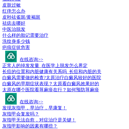
皮肤过敏
红痒怎么办
皮秒祛雀斑/黄褐斑
祛痣去哪好
中医治脱发
什么样的胎记需要治疗
洗纹身多少钱
疤痕症状危害
皮肤科疾病问答
在线咨询>>
正常人的掉发发量_在医学上脱发怎么界定
长痘的位置和内脏健康有关系吗_长痘和内脏的关
白癜风需要做的检查?太原治疗白癜风较好的医院
白癜风的早期症状表现？太原看白癜风效果好的
太原在哪个医院看荨麻疹在行？如何预防荨麻疹
常见疾病百科
在线咨询>>
发现灰指甲，早治疗，早康复！
灰指甲会复发吗？
灰指甲无法自愈，对症治疗是关键！
灰指甲影响的因素有哪些？