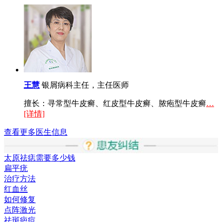
王慧
银屑病科主任，主任医师
擅长：寻常型牛皮癣、红皮型牛皮癣、脓疱型牛皮癣
…
[详情]
查看更多医生信息
太原祛痣需要多少钱
扁平疣
治疗方法
红血丝
如何修复
点阵激光
祛斑疤痘