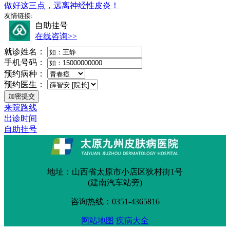
做好这三点，远离神经性皮炎！
友情链接:
自助挂号
在线咨询>>
就诊姓名：
手机号码：
预约病种：
预约医生：
来院路线
出诊时间
自助挂号
地址：山西省太原市小店区狄村街1号
(建南汽车站旁)
咨询热线：0351-4365816
网站地图
疾病大全