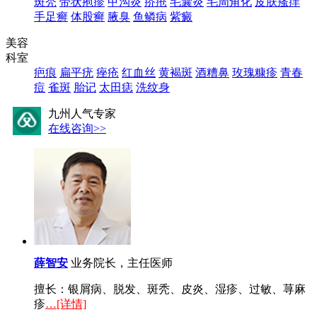
斑秃
带状疱疹
甲沟炎
疥疮
毛囊炎
毛周角化
皮肤瘙痒
手足癣
体股癣
腋臭
鱼鳞病
紫癜
美容
科室
疤痕
扁平疣
痤疮
红血丝
黄褐斑
酒糟鼻
玫瑰糠疹
青春
痘
雀斑
胎记
太田痣
洗纹身
九州人气专家
在线咨询>>
薛智安
业务院长，主任医师
擅长：银屑病、脱发、斑秃、皮炎、湿疹、过敏、荨麻
疹
…[详情]