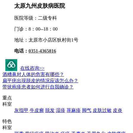
太原九州皮肤病医院
医院等级：二级专科
门诊：8：00--18：00
地址：太原市小店区狄村街1号
电话：
0351-4365816
九州活动资讯
在线咨询>>
酒糟鼻对人体的危害有哪些？
扁平疣出现脱皮的情况应该怎么办？
带状疱疹患者如何进行自我确诊？
重点
科室
灰指甲
牛皮癣
脱发
湿疹
荨麻疹
脚气
皮肤过敏
皮炎
特色
科室